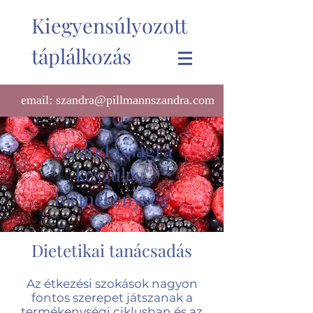
Kiegyensúlyozott
táplálkozás
email: szandra@pillmannszandra.com
Várandósságra
készülés,
termékenység
Dietetikai tanácsadás
Az étkezési szokások nagyon
fontos szerepet játszanak a
termékenységi ciklusban és az