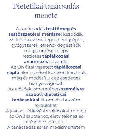
Dietetikai tanácsadás
menete
A tanácsadás
testtömeg és
testösszetétel méréssel
kezdődik,
ezt követi az esetleges betegségek,
gyógyszerek, étrend-kiegészítők
megismerése és egy
részletes
táplálkozási
anamnézis
felvétele.
Az Ön által vezetett
táplálkozási
napló
elemzésével közösen keressük
meg és módosítjuk az esetleges
hiányosságokat.
Az előzőek ismeretében
személyre
szabott dietetikai
tanácsokkal
látom el a hozzám
fordulókat.
A javasolt étkezési szokásokat mindig
az Ön állapotához, életviteléhez és
kéréseihez igazítjuk.
A tanácsadás során megismertetem