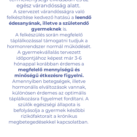
egés
z várandósság alatt.
A szervezet várandósságra való
felkészítése kedvező hatású a
leendő
édesanyának, illetve a születendő
gyermeknek
is.
A felkészülés során megfelelő
táplálkozással támogatni tudjuk a
hormonrendszer normál működését.
A gyermekvállalás tervezett
időpontjához képest már 3-6
hónappal korábban érdemes a
megfelelő mennyiségű és
minőségű étkezésre figyelni.
Amennyiben betegségek, illetve
hormonális elváltozások vannak,
különösen érdemes az optimális
táplálkozásra figyelmet fordítani. A
szülők egészségi állapota is
befolyásolja a gyermek későbbi
rizikófaktorait a krónikus
megbetegedésekkel kapcsolatban.