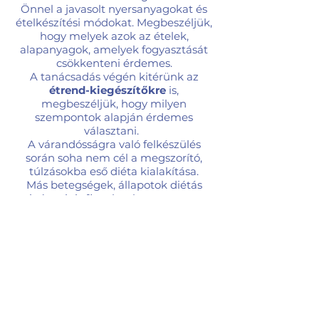
Önnel a javasolt nyersanyagokat és
ételkészítési módokat. Megbeszéljük,
hogy melyek azok az ételek,
alapanyagok, amelyek fogyasztását
csökkenteni érdemes.
A tanácsadás végén kitérünk az
étrend-kiegészítőkre
is,
megbeszéljük, hogy milyen
szempontok alapján érdemes
választani.
A várandósságra való felkészülés
során soha nem cél a megszorító,
túlzásokba eső diéta kialakítása.
Más betegségek, állapotok diétás
igényeit is figyelembe veszem a
tanácsadás során.
Dietetikai tanácsadás
várható eredménye
A tanácsadást követően várhatóan